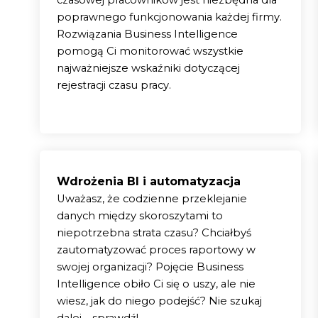
czasowej pracowników jest niezbędna dla
poprawnego funkcjonowania każdej firmy.
Rozwiązania Business Intelligence
pomogą Ci monitorować wszystkie
ko
Telefon
najważniejsze wskaźniki dotyczącej
rejestracji czasu pracy.
Email
Wdrożenia BI i automatyzacja
Uważasz, że codzienne przeklejanie
danych między skoroszytami to
niepotrzebna strata czasu? Chciałbyś
zautomatyzować proces raportowy w
swojej organizacji? Pojęcie Business
owolną zgodę na otrzymywanie w przyszłości od Astrafox Sp. z o.o. treści marketin
Intelligence obiło Ci się o uszy, ale nie
ferty Astrafox Sp. z o.o. drogą elektroniczną na podany przeze mnie adres e-mail
wolną zgodę na kontakt telefoniczny w przyszłości ze strony Astrafox Sp. z o.o. w c
wiesz, jak do niego podejść? Nie szukaj
lityką Prywatności. Mam świadomość, że moja zgoda może być odwołana w każdym cz
reści marketingowych i handlowych dotyczących oferty Astrafox Sp. z o.o. na podany