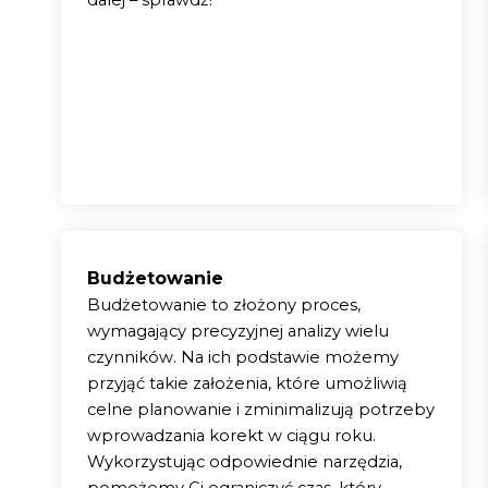
dalej – sprawdź!
m danych osobowych przekazanych za pomocą powyższego formularza zamówienia
numer telefonu zgodnie z Polityką Prywatności. Mam świadomość, że moja zgoda m
tacji jest Astrafox sp. z o.o. z siedzibą w Warszawie. Dane osobowe będą przetwarzane w
ażdym czasie.
dpowiedniego konsultanta, umówienia oraz przeprowadzenia konsultacji. Masz praw
, żądania ich sprostowania, ograniczenia, usunięcia, wniesienia sprzeciwu oraz ska
adzorczego. Szczegółowe informacje o przetwarzaniu podanych danych osobowych znajdu
ości.
Budżetowanie
Budżetowanie to złożony proces,
wymagający precyzyjnej analizy wielu
czynników. Na ich podstawie możemy
przyjąć takie założenia, które umożliwią
celne planowanie i zminimalizują potrzeby
wprowadzania korekt w ciągu roku.
Wykorzystując odpowiednie narzędzia,