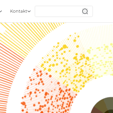
Wyszukaj
Kontakt
 ESG |
ox
Kontakt
enci
Wycena
tucznej
menedżerska
Bezpłatna konsultacja
do zespołu
lik
ważony rozwój
a?
aca z uczelniami
i
quad
zenia
 mobilne
y w