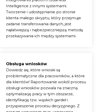
integrowaniu platform Business
Więcej
oże być
Intelligence z innymi systemami.
o dostępu
Tworzenie i udostępnianie po stronie
Wyślij
rgi do
klienta małego skryptu, który przejmuje
ją się w
zadanie transferowania danych, jest
najłatwiejszą i najbezpieczniejszą metodą
przekazywania ich między systemami.
Obsługa wniosków
Dowiedz się, które wnioski są
problematyczne dla pracowników, a które
dla klientów! Raportowanie wokół procesu
obsługi wniosków pozwala na znaczną
optymalizację pracy w tym obszarze,
identyfikację tzw. wąskich gardeł i
przyspieszenie procesu decyzyjnego. Z