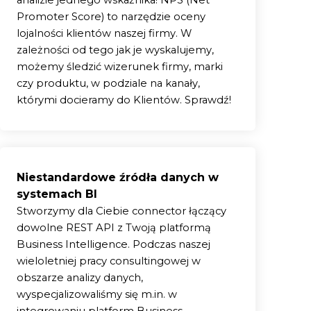
analizie jednego wskaźnika!
NPS (Net
Promoter Score) to narzędzie oceny
lojalności klientów naszej firmy. W
zależności od tego jak je wyskalujemy,
możemy śledzić wizerunek firmy, marki
czy produktu, w podziale na kanały,
którymi docieramy do Klientów. Sprawdź!
Niestandardowe źródła danych w
systemach BI
Stworzymy dla Ciebie connector łączący
dowolne REST API z Twoją platformą
Business Intelligence. Podczas naszej
wieloletniej pracy consultingowej w
gowych i
Więcej
obszarze analizy danych,
elu
Więcej
wyspecjalizowaliśmy się m.in. w
asie.