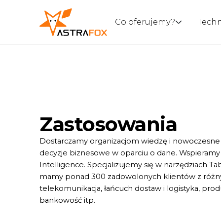
Co oferujemy?
Tech
Raporty i dashboardy
Raport P&L w Power BI
Opieka serwisowa (SLA)
Tableau Web Data Connector
Micros
Web Reports (REACT/JS/jQuery)
Utrzymanie, wsparcie i rozwój
BI Assistance
Portal Open Data
Tablea
środowiska BI
Raportowanie ESG
Konsultacje BI
KSeF Connector
Snowfl
Outsourcing ekspertów i
Szkolenia
Migracje
DataBridge
Databr
zespołów BI
Zastosowania
Przykłady zastosowań
Alteryx
Gotowe rozwiązania
R / Pyt
Elektroniczny obieg
Dostarczamy organizacjom wiedzę i nowoczesne 
dokumentów
decyzje biznesowe w oparciu o dane. Wspieramy 
Amodi
Intelligence. Specjalizujemy się w narzędziach Ta
Comarc
mamy ponad 300 zadowolonych klientów z różnych 
telekomunikacja, łańcuch dostaw i logistyka, prod
bankowość itp.