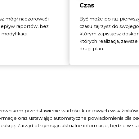
Czas
sz mógł nadzorować i
Być może po raz pierwsz
zepływ raportów, bez
czasu zajrzysz do swojeg
 modyfikacji.
którym zapisujesz doskon
których realizacja, zawsze
drugi plan.
rownikom przedstawienie wartości kluczowych wskaźników (K
ormacje oraz ustawiając automatyczne powiadomienia dla os
 reakcję. Zarząd otrzymując aktualne informacje, będzie w