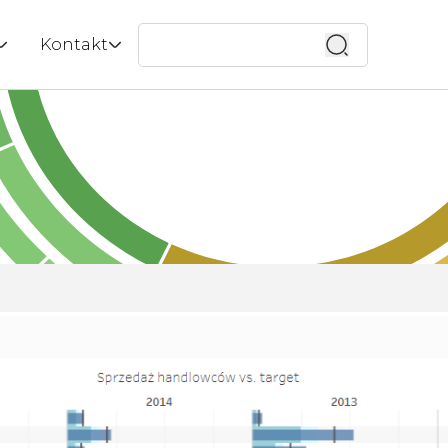
Wyszukaj
Kontakt
 ESG |
ox
Kontakt
enci
Wycena
tucznej
menedżerska
Bezpłatna konsultacja
do zespołu
lik
ważony rozwój
a?
aca z uczelniami
i
quad
zenia
 mobilne
y w