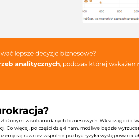
wać lepsze decyzje biznesowe?
zeb analitycznych
, podczas której wskażemy
urokracja?
ć złożonymi zasobami danych biznesowych. Wkraczając do św
 Co więcej, po części dzięki nam, możliwe będzie wyrzucenie
i możemy się również wspólnie pozbyć ryzyka występowania b