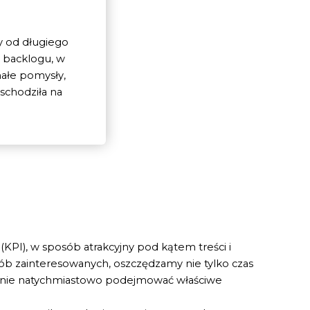
y od długiego
o backlogu, w
ałe pomysły,
 schodziła na
PI), w sposób atrakcyjny pod kątem treści i
ób zainteresowanych, oszczędzamy nie tylko czas
 stanie natychmiastowo podejmować właściwe