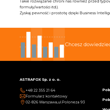
Takie rozwiązanie chroni nas również przed typo
formuły/wartości itd.).
Zyskaj pewność i prostotę dzięki Business Intelli
Chcesz dowiedzie
ASTRAFOX Sp. z o. o.
Pob
+48 22 355 21 64
Formularz kontaktowy
Pob
02-826 Warszawa,
ul.Poloneza 93
Wyp