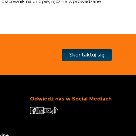
. pracownik na urlopie, ręcznie wprowadzane
Skontaktuj się
Odwiedź nas w Social Mediach
yjne