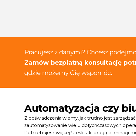
Pracujesz z danymi? Chcesz podejmo
Zamów bezpłatną konsultację potr
gdzie możemy Cię wspomóc.
Automatyzacja czy bi
Z doświadczenia wiemy, jak trudno jest zarządza
zautomatyzowanie wielu dotychczasowych operacji.
Potrzebujesz więcej? Jeśli tak, drogą eliminacj