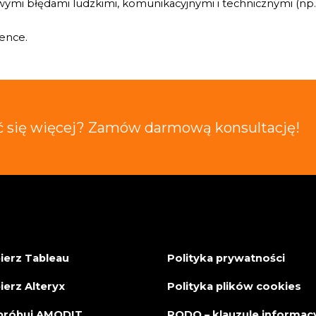
wymi błędami ludzkimi, komunikacyjnymi i technicznymi (np
gence.
ć się więcej? Zamów darmową konsultację!
ierz Tableau
Polityka prywatności
ierz Alteryx
Polityka plików cookies
róbuj AMODIT
RODO – klauzule informac