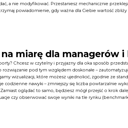
ać, a nie modyfikować. Przestaniesz mechanicznie przekleja
zymaj powiadomienie, gdy ważna dla Ciebie wartość zbliży 
 na miarę dla managerów i
orty? Chcesz w czytelny i przyjazny dla oka sposób przedsta
 to rozwiązanie pod tym względem doskonałe – zautomatyzuje
my wizualizacji, które możesz ujednolicić, zgodnie ze stand
codzienne nawyki – zmniejszy się liczba powtarzalnie wyko
iast oglądać to samo, będziesz mógł przejść o krok dalej 
acje czy obserwować swoje wyniki na tle rynku (benchmark