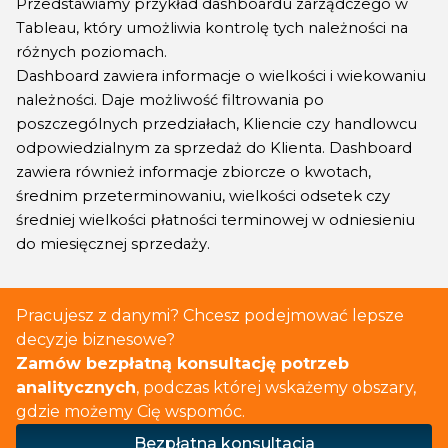
Przedstawiamy przykład dashboardu zarządczego w
Tableau, który umożliwia kontrolę tych należności na
różnych poziomach.
Dashboard zawiera informacje o wielkości i wiekowaniu
należności. Daje możliwość filtrowania po
poszczególnych przedziałach, Kliencie czy handlowcu
odpowiedzialnym za sprzedaż do Klienta. Dashboard
zawiera również informacje zbiorcze o kwotach,
średnim przeterminowaniu, wielkości odsetek czy
średniej wielkości płatności terminowej w odniesieniu
do miesięcznej sprzedaży.
Pracujesz z danymi? Chcesz podejmować lepsze
decyzje biznesowe?
Zamów bezpłatną konsultację potrzeb
analitycznych
, podczas której wskażemy obszary,
gdzie możemy Cię wspomóc.
Bezpłatna konsultacja