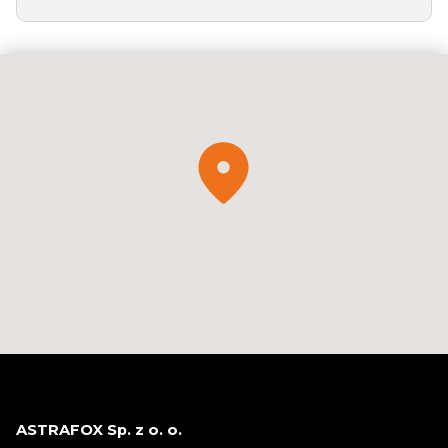
dostępu do swoich danych, żądania ich sprostowania,
ograniczenia, usunięcia, wniesienia sprzeciwu oraz skargi do
organu nadzorczego. Szczegółowe informacje o przetwarzaniu
podanych danych osobowych znajdują się w
Polityce
prywatności.
ASTRAFOX Sp. z o. o.