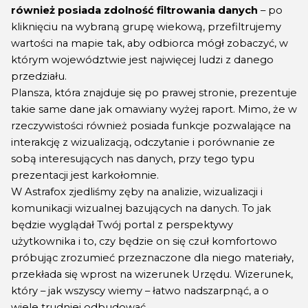
również posiada zdolność filtrowania danych
– po
kliknięciu na wybraną grupę wiekową, przefiltrujemy
wartości na mapie tak, aby odbiorca mógł zobaczyć, w
którym województwie jest najwięcej ludzi z danego
przedziału.
Plansza, która znajduje się po prawej stronie, prezentuje
takie same dane jak omawiany wyżej raport. Mimo, że w
rzeczywistości również posiada funkcje pozwalające na
interakcję z wizualizacją, odczytanie i porównanie ze
sobą interesujących nas danych, przy tego typu
prezentacji jest karkołomnie.
W Astrafox zjedliśmy zęby na analizie, wizualizacji i
komunikacji wizualnej bazujących na danych. To jak
będzie wyglądał Twój portal z perspektywy
użytkownika i to, czy będzie on się czuł komfortowo
próbując zrozumieć przeznaczone dla niego materiały,
przekłada się wprost na wizerunek Urzędu. Wizerunek,
który – jak wszyscy wiemy – łatwo nadszarpnąć, a o
wiele trudniej odbudować.