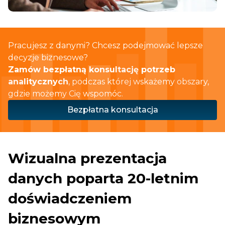
Pracujesz z danymi? Chcesz podejmować lepsze
decyzje biznesowe?
Zamów bezpłatną konsultację potrzeb
analitycznych
, podczas której wskażemy obszary,
gdzie możemy Cię wspomóc.
Bezpłatna konsultacja
Wizualna prezentacja
danych poparta 20-letnim
doświadczeniem
biznesowym