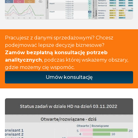
Pracujesz z danymi sprzedażowymi? Chcesz
podejmować lepsze decyzje biznesowe?
Zamów bezpłatną konsultację potrzeb
analitycznych
, podczas której wskażemy obszary,
gdzie możemy cię wspomóc.
Umów konsultację