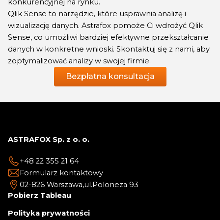
konkurencyjnej na rynku.
Qlik Sense to narzędzie, które usprawnia analizę i
wizualizację danych. Astrafox pomoże Ci wdrożyć Qlik
Sense, co umożliwi bardziej efektywne przekształcanie
danych w konkretne wnioski. Skontaktuj się z nami, aby
zoptymalizować analizy w swojej firmie.
Bezpłatna konsultacja
ASTRAFOX Sp. z o. o.
+48 22 355 21 64
Formularz kontaktowy
02-826 Warszawa,
ul.Poloneza 93
Pobierz Tableau
Polityka prywatności