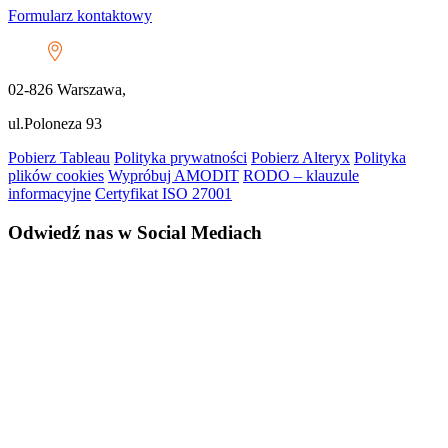
Formularz kontaktowy
02-826 Warszawa,
ul.Poloneza 93
Pobierz Tableau
Polityka prywatności
Pobierz Alteryx
Polityka
plików cookies
Wypróbuj AMODIT
RODO – klauzule
informacyjne
Certyfikat ISO 27001
Odwiedź nas w Social Mediach