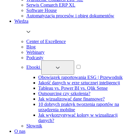
Serwis Comarch ERP XL
Software House
Automatyzacja procesów i obieg dokumentów
Wiedza
Center of Excellence
Blog
Webinary
Podcasty
Ebooki
Obowiązek raportowania ESG | Przewodnik
Jakość danych w erze sztucznej inteligencji
Tableau vs. Power BI vs. Qlik Sense
Outsourcing czy szkolenia?
Jak wizualizować dane finansowe?
10 dobrych praktyk tworzenia raportów na
urządzenia mobilne
Jak wykorzystywać kolory w wizualizacji
danych?
Słownik
O nas