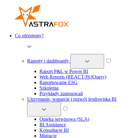
Co oferujemy?
Raporty i dashboardy
Raport P&L w Power BI
Web Reports (REACT/JS/jQuery)
Raportowanie ESG
Szkolenia
Przykłady zastosowań
Utrzymanie, wsparcie i rozwój środowiska BI
Opieka serwisowa (SLA)
BI Assistance
Konsultacje BI
Migracje