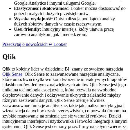
Google Analytics i innymi usługami Google.
Elastyczność i skalowalność
: Looker można dostosować do
potrzeb małych i dużych przedsiębiorstw.
Wysoka wydajność
: Optymalizacja pod kątem analizy
dużych zbiorów danych w czasie rzeczywistym.
User-friendly
: Intuicyjny interfejs, który ułatwia pracę
zarówno analitykom, jak i menedżerom.
Przeczytaj o nowościach w Looker
Qlik
Qlik to kolejny lider w dziedzinie BI, znany ze swojego narzędzia
Qlik Sense
. Qlik Sense to zaawansowane narzędzie analityczne,
które umożliwia użytkownikom tworzenie interaktywnych raportów
i dashboardów. Jednym z największych atutów Qlik Sense jest jego
unikalna technologia asocjacyjna, która pozwala na swobodne
eksplorowanie danych i odkrywanie ukrytych zależności między
różnymi zestawami danych. Qlik Sense oferuje również
zaawansowane funkcje analityczne, takie jak analiza predykcyjna i
wizualizacja danych w czasie rzeczywistym, co pozwala firmom na
szybkie reagowanie na zmieniające się warunki rynkowe. Dzięki
intuicyjnemu interfejsowi użytkownika i łatwości integracji z innymi
systemami, Qlik Sense jest ceniony przez firmy na całym świecie za