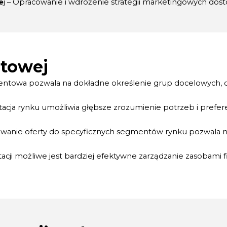
e
j – Opracowanie i wdrożenie strategii marketingowych d
ntowej
mentowa pozwala na dokładne określenie grup docelowych, 
cja rynku umożliwia głębsze zrozumienie potrzeb i prefere
wanie oferty do specyficznych segmentów rynku pozwala na w
cji możliwe jest bardziej efektywne zarządzanie zasobami fi