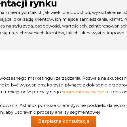
ntacji rynku
na zmiennych takich jak wiek, płeć, dochód, wykształcenie, st
jąca lokalizację klientów, ich miejsce zamieszkania, klimat, r
ca na stylu życia, osobowości, wartościach, zainteresowaniach
a się na zachowaniach klientów, takich jak nawyki zakupowe, 
czesnego marketingu i zarządzania. Pozwala na skutecznie
 może być wyzwaniem, korzyści płynące z dokładnie przepr
ym umiejętność precyzyjnego
segmentowania rynku
i dosto
towania. Astrafox pomoże Ci efektywnie podzielić dane, co
i, aby usprawnić procesy analizy segmentowej.
Bezpłatna konsultacja