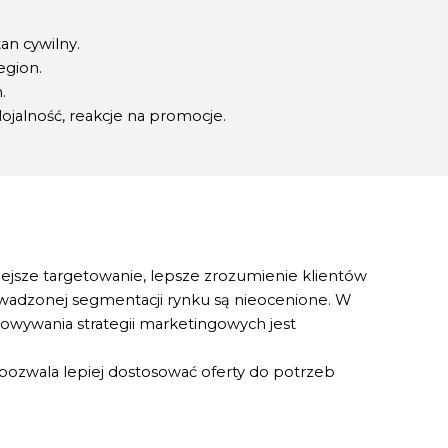
an cywilny.
egion.
.
lojalność, reakcje na promocje.
jsze targetowanie, lepsze zrozumienie klientów
owadzonej segmentacji rynku są nieocenione. W
sowywania strategii marketingowych jest
 pozwala lepiej dostosować oferty do potrzeb