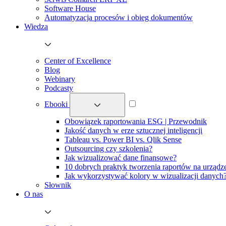
Software House
Automatyzacja procesów i obieg dokumentów
Wiedza
Center of Excellence
Blog
Webinary
Podcasty
Ebooki
Obowiązek raportowania ESG | Przewodnik
Jakość danych w erze sztucznej inteligencji
Tableau vs. Power BI vs. Qlik Sense
Outsourcing czy szkolenia?
Jak wizualizować dane finansowe?
10 dobrych praktyk tworzenia raportów na urządz
Jak wykorzystywać kolory w wizualizacji danych
Słownik
O nas