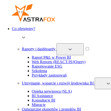
Co oferujemy?
Raporty i dashboardy
Raport P&L w Power BI
Web Reports (REACT/JS/jQuery)
Raportowanie ESG
Szkolenia
Przykłady zastosowań
Utrzymanie, wsparcie i rozwój środowiska BI
Opieka serwisowa (SLA)
BI Assistance
Konsultacje BI
Migracje
Outsourcing ekspertów i zespołów BI