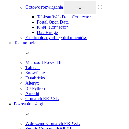
Gotowe rozwiązania
Tableau Web Data Connector
Portal Open Data
KSeF Connector
DataBridge
Elektroniczny obieg dokumentów
Technologie
Microsoft Power BI
Tableau
Snowflake
Databricks
Alteryx
R / Python
Amodit
Comarch ERP XL
Pozostałe usługi
Wdrożenie Comarch ERP XL
Serwis Comarch ERP XL