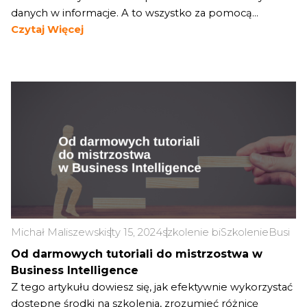
danych w informacje. A to wszystko za pomocą...
Czytaj Więcej
Michał Maliszewski
sty 15, 2024
szkolenie bi
Szkolenie
Busines
Od darmowych tutoriali do mistrzostwa w
Business Intelligence
Z tego artykułu dowiesz się, jak efektywnie wykorzystać
dostępne środki na szkolenia, zrozumieć różnicę