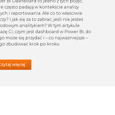
er BI Dashboard to jedno z tych pojęć,
re często padają w kontekście analizy
ych i raportowania. Ale co to właściwie
zy? I jak się za to zabrać, jeśli nie jesteś
odowym analitykiem? W tym artykule
ażę Ci, czym jest dashboard w Power BI, do
go może się przydać i – co najważniejsze –
 go zbudować krok po kroku
Czytaj więcej