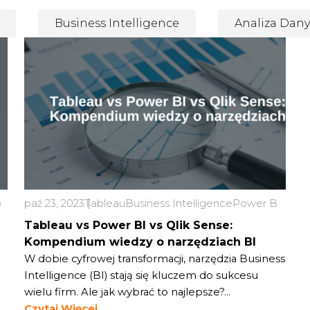
Business Intelligence
Analiza Dan
soft Power BI
paź 23, 2023
Google Looker Studio
Tableau
Business Intelligence
Gartner
Magic Quadrant
Power BI
Qlik 
R
Tableau vs Power BI vs Qlik Sense:
Kompendium wiedzy o narzędziach BI
W dobie cyfrowej transformacji, narzędzia Business
Intelligence (BI) stają się kluczem do sukcesu
wielu firm. Ale jak wybrać to najlepsze?...
Czytaj Więcej