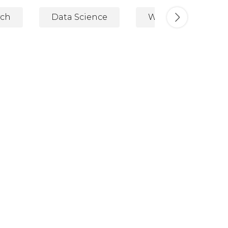
ych
Data Science
Wizualizacja Dany
Sense
aport Gartnera
Microsoft Power BI
Raport
Tableau