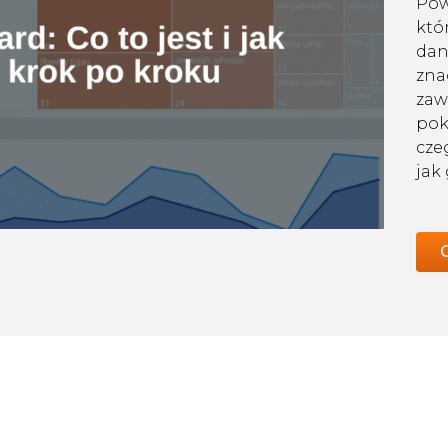
Pow
któ
dan
znac
zaw
pok
cze
jak