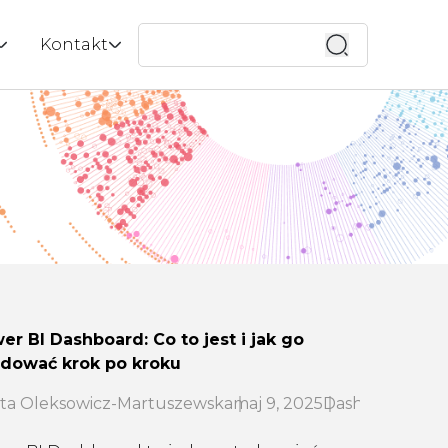
Wyszukaj
Kontakt
 ESG |
ox
Kontakt
enci
Wycena
tucznej
menedżerska
Bezpłatna konsultacja
do zespołu
lik
ważony rozwój
a?
aca z uczelniami
i
quad
er BI Dashboard: Co to jest i jak go
zenia
dować krok po kroku
 mobilne
ta Oleksowicz-Martuszewska
maj 9, 2025
Dashboard
Powe
y w