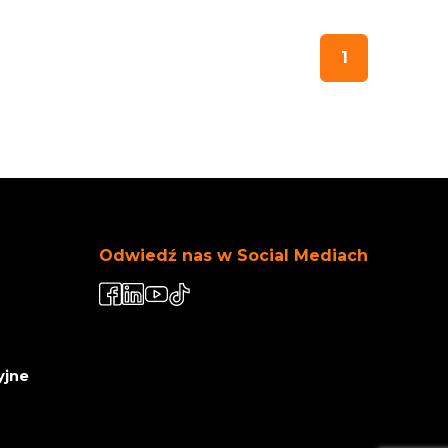
1
Odwiedź nas w Social Mediach
yjne