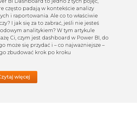
er BI Dashboard to jedno z tych pojęć,
re często padają w kontekście analizy
ych i raportowania. Ale co to właściwie
zy? I jak się za to zabrać, jeśli nie jesteś
odowym analitykiem? W tym artykule
ażę Ci, czym jest dashboard w Power BI, do
go może się przydać i – co najważniejsze –
 go zbudować krok po kroku
Czytaj więcej