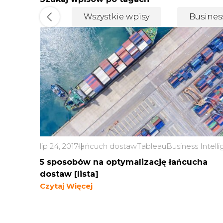
Wszystkie wpisy
Busines
lip 24, 2017
łańcuch dostaw
Tableau
Business Intell
5 sposobów na optymalizację łańcucha
dostaw [lista]
Czytaj Więcej