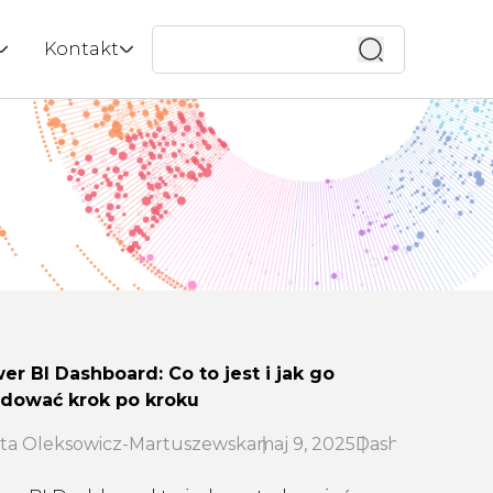
Wyszukaj
Kontakt
 ESG |
ox
Kontakt
enci
Wycena
tucznej
menedżerska
Bezpłatna konsultacja
do zespołu
lik
ważony rozwój
a?
aca z uczelniami
i
quad
er BI Dashboard: Co to jest i jak go
zenia
dować krok po kroku
 mobilne
ta Oleksowicz-Martuszewska
maj 9, 2025
Dashboard
Powe
y w