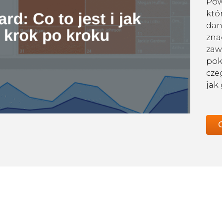
Pow
któ
dan
znac
zaw
pok
cze
jak