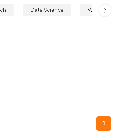
ych
Data Science
Wizualizacja Dany
1