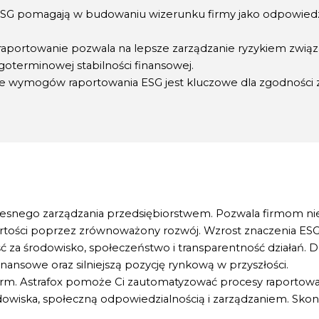
 ESG pomagają w budowaniu wizerunku firmy jako odpowiedz
raportowanie pozwala na lepsze zarządzanie ryzykiem zwią
oterminowej stabilności finansowej.
ie wymogów raportowania ESG jest kluczowe dla zgodności z
nego zarządzania przedsiębiorstwem. Pozwala firmom nie 
artości poprzez zrównoważony rozwój. Wzrost znaczenia ESG
 za środowisko, społeczeństwo i transparentność działań. Dl
nansowe oraz silniejszą pozycję rynkową w przyszłości.
 firm. Astrafox pomoże Ci zautomatyzować procesy raportowa
wiska, społeczną odpowiedzialnością i zarządzaniem. Skont