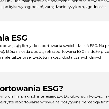
ość i inkluzja, zaangażowanie społeczne, ochrona praw prac
du, polityka wynagrodzeń, zarządzanie ryzykiem, zgodność z r
nia ESG
zobowiązują firmy do raportowania swoich działań ESG. Na p
ive), która nakłada obowiązek raportowania ESG na duże prze
, ale także przejrzystości i jakości dostarczanych danych.
aportowania ESG?
o dla firm, jak i ich interesariuszy. Do głównych korzyści mo
zejrzyste raportowanie wpływa na pozytywną percepcję firm