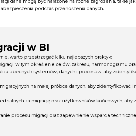
acji dane mogą być narażone na różne zagrożenia, takie jak
zabezpieczenia podczas przenoszenia danych.
racji w BI
nie, warto przestrzegać kilku najlepszych praktyk:
racji, w tym określenie celów, zakresu, harmonogramu oraz
liza obecnych systemów, danych i procesów, aby zidentyfi
igracyjnych na małej próbce danych, aby zidentyfikować i
dzialnych za migrację oraz użytkowników końcowych, aby z
anie procesu migracji oraz zapewnienie wsparcia technicz