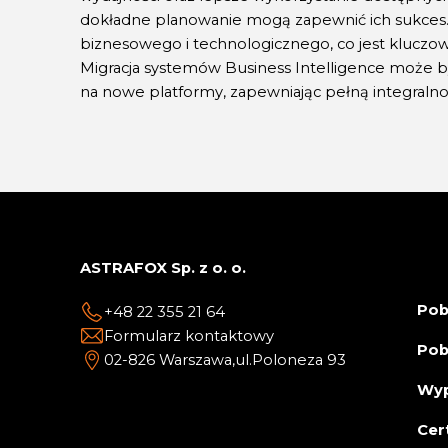
dokładne planowanie mogą zapewnić ich sukces. 
biznesowego i technologicznego, co jest kluczow
Migracja systemów Business Intelligence może być
na nowe platformy, zapewniając pełną integralnoś
ASTRAFOX Sp. z o. o.
Pob
+48 22 355 21 64
Formularz kontaktowy
Pob
02-826 Warszawa,
ul.Poloneza 93
Wyp
Cer