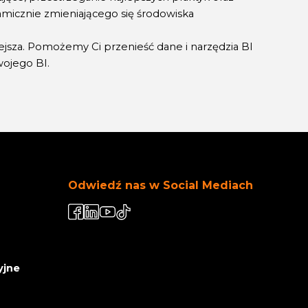
micznie zmieniającego się środowiska
iejsza. Pomożemy Ci przenieść dane i narzędzia BI
wojego BI.
Odwiedź nas w Social Mediach
yjne