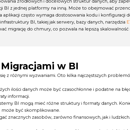
nia źródłowych i docelowych struktur danych, aby zapewni
cji BI z jednej platformy na inną. Może to obejmować przen
a aplikacji często wymaga dostosowania kodu i konfiguracji
nfrastruktury BI, takiej jak serwery, bazy danych, narzędzia
E
ć migrację do chmury, co pozwala na lepszą skalowalność i
Migracjami w BI
się z różnymi wyzwaniami. Oto kilka najczęstszych problemó
ych ilości danych może być czasochłonne i podatne na błęd
ty informacji.
stemy BI mogą mieć różne struktury i formaty danych. Kon
co może być skomplikowane.
ć znacznych zasobów, zarówno finansowych, jak i ludzkich.