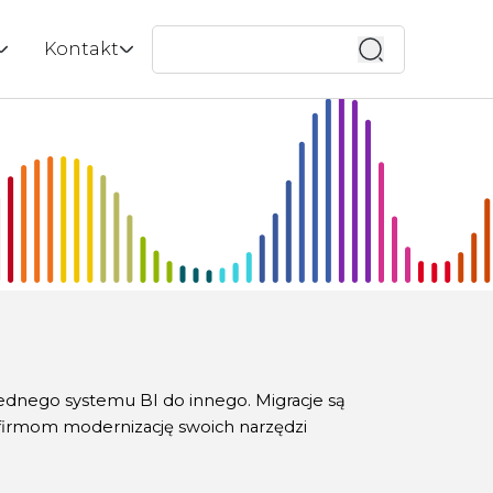
Wyszukaj
Kontakt
 ESG |
ox
Kontakt
enci
Wycena
tucznej
menedżerska
Bezpłatna konsultacja
do zespołu
lik
ważony rozwój
a?
aca z uczelniami
i
quad
zenia
 jednego systemu BI do innego. Migracje są
 mobilne
firmom modernizację swoich narzędzi
y w