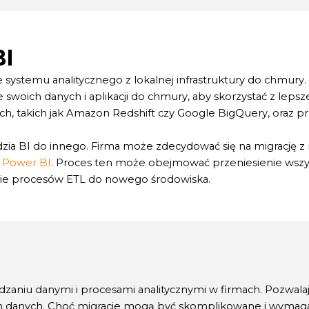
BI
systemu analitycznego z lokalnej infrastruktury do chmury. F
woich danych i aplikacji do chmury, aby skorzystać z lepsz
takich jak Amazon Redshift czy Google BigQuery, oraz przen
zia BI do innego. Firma może zdecydować się na migrację z 
t Power BI
. Proces ten może obejmować przeniesienie wszy
ie procesów ETL do nowego środowiska.
aniu danymi i procesami analitycznymi w firmach. Pozwalaj
h danych. Choć migracje mogą być skomplikowane i wymagają