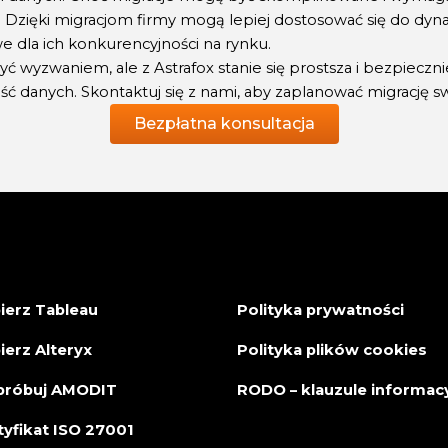
Dzięki migracjom firmy mogą lepiej dostosować się do dyna
e dla ich konkurencyjności na rynku.
 wyzwaniem, ale z Astrafox stanie się prostsza i bezpieczn
ć danych. Skontaktuj się z nami, aby zaplanować migrację s
Bezpłatna konsultacja
ierz Tableau
Polityka prywatności
ierz Alteryx
Polityka plików cookies
róbuj AMODIT
RODO – klauzule informac
tyfikat ISO 27001