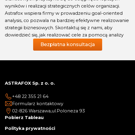
wyników i realizacji strategicznych celów organizacji.
Astrafox wspiera firmy w prowadzeniu goal-oriented
analysis, co pozwala na bardziej efektywne realizowanie
strategii biznesowych. Skontaktuj się z nami, aby
dowiedzieć się, jak realizować cele za pomocą analizy
Bezpłatna konsultacja
ASTRAFOX Sp. z o. o.
+48 22 355 21 64
Formularz kontaktowy
02-826 Warszawa,
ul.Poloneza 93
Pobierz Tableau
Polityka prywatności