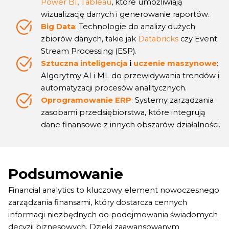
Power BI
,
Tableau
, które umożliwiają
wizualizację danych i generowanie raportów.
Big Data
: Technologie do analizy dużych
zbiorów danych, takie jak
Databricks
czy Event
Stream Processing (ESP).
Sztuczna inteligencja
i
uczenie maszynowe
:
Algorytmy AI i ML do przewidywania trendów i
automatyzacji procesów analitycznych.
Oprogramowanie ERP
: Systemy zarządzania
zasobami przedsiębiorstwa, które integrują
dane finansowe z innych obszarów działalności.
Podsumowanie
Financial analytics to kluczowy element nowoczesnego
zarządzania finansami, który dostarcza cennych
informacji niezbędnych do podejmowania świadomych
decyzji biznesowych. Dzięki zaawansowanym