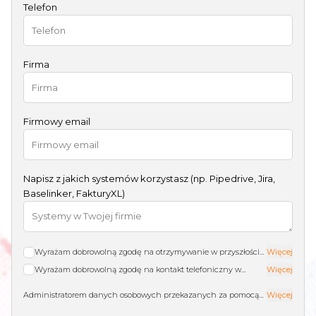
Telefon
Firma
Firmowy email
Napisz z jakich systemów korzystasz (np. Pipedrive, Jira,
Baselinker, FakturyXL)
Wyrażam dobrowolną zgodę na otrzymywanie w przyszłości
Więcej
od Astrafox Sp. z o.o. treści marketingowych i handlowych
Wyrażam dobrowolną zgodę na kontakt telefoniczny w
Więcej
dotyczących oferty Astrafox Sp. z o.o. drogą elektroniczną na
przyszłości ze strony Astrafox Sp. z o.o. w celu przedstawiania
Administratorem danych osobowych przekazanych za pomocą
Więcej
podany przeze mnie adres e-mail zgodnie z Polityką
mi treści marketingowych i handlowych dotyczących oferty
powyższego formularza zamówienia bezpłatnych konsultacji jest
Prywatności. Mam świadomość, że moja zgoda może być
Astrafox Sp. z o.o. na podany przeze mnie numer telefonu