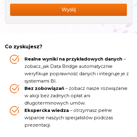
Astrafox sp. z o.o. z siedzibą w Warszawie. Dane osobowe będą
odwołana w każdym czasie.
zgodnie z Polityką Prywatności. Mam świadomość, że moja
Wyślij
przetwarzane w celu dobrania odpowiedniego konsultanta,
zgoda może być odwołana w każdym czasie.
umówienia oraz przeprowadzenia konsultacji. Masz prawo
dostępu do swoich danych, żądania ich sprostowania,
ograniczenia, usunięcia, wniesienia sprzeciwu oraz skargi do
organu nadzorczego. Szczegółowe informacje o przetwarzaniu
podanych danych osobowych znajdują się w
Polityce
Co zyskujesz?
prywatności.
Realne wyniki na przykładowych danych
–
zobacz, jak Data Bridge automatycznie
weryfikuje poprawność danych i integruje je z
systemami BI.
Bez zobowiązań
– zobacz nasze rozwiązanie
w akcji bez żadnych opłat ani
długoterminowych umów.
Ekspercka wiedza
– otrzymasz pełne
wsparcie naszych specjalistów podczas
prezentacji.