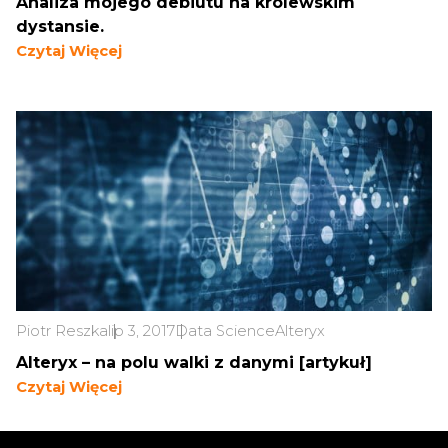
Analiza mojego debiutu na królewskim
dystansie.
Czytaj Więcej
Piotr Reszka
lip 3, 2017
Data Science
Alteryx
Alteryx – na polu walki z danymi [artykuł]
Czytaj Więcej