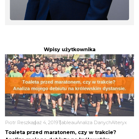
Wpisy użytkownika
Piotr Reszka
paź 4, 2019
Tableau
Analiza Danych
Alteryx
Toaleta przed maratonem, czy w trakcie?